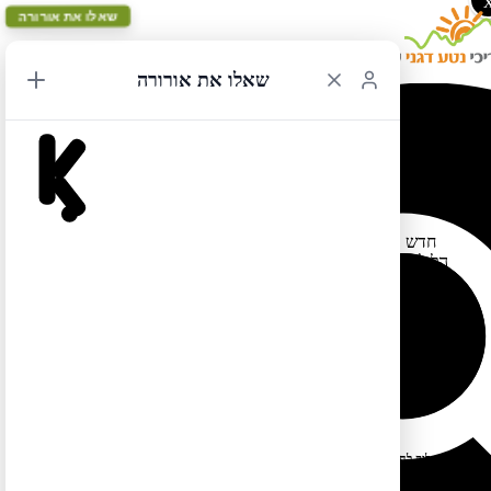
שאלו את אורורה
שאלו את אורורה
הזמנת כניסה לנסיעה אל עמק למאר – ילוסטון
30/07/2022 12:58
חדש בילוסטוון – מי שרוצה לנסוע מצומת טאוור מזרחה (עד חניון
הלילה סלו קריק) וליהנות קצת מעמק למאר (בכביש שהיה סגור עד
עתה בשל השטפונות) יוכל לעשות כן עם הזמנת מקום מראש. נסיעה
זו גם מאפשרת גישה למסלול ההליכה הנהדר Yellowstone River
Picnic Area.
חלון ההזמנה נפתח ב-1.8 וכדאי להזמין ברגע שהוא נפתח:
https://www.recreation.gov/timed-entry/10089633
https://www.nps.gov/yell/learn/news/220613.htm
למידע נוסף:
לטיול בקליק לחצו כאן