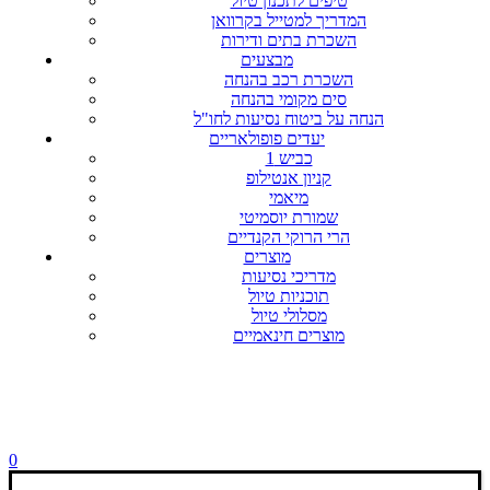
טיפים לתכנון טיול
המדריך למטייל בקרוואן
השכרת בתים ודירות
מבצעים
השכרת רכב בהנחה
סים מקומי בהנחה
הנחה על ביטוח נסיעות לחו"ל
יעדים פופולאריים
כביש 1
קניון אנטילופ
מיאמי
שמורת יוסמיטי
הרי הרוקי הקנדיים
מוצרים
מדריכי נסיעות
תוכניות טיול
מסלולי טיול
מוצרים חינאמיים
0