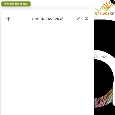
שאלו את אורורה
שאלו את אורורה
זיקוקים בניו יורק ברביעי ליולי
02/07/2016 23:10
למידע על מקומות לצפיה בזיקוקים ברביעי ביולי בניו יורק (הזיקוקים
יהיו השנה בנהר איסט ולא בהדסון):
http://www.nydailynews.com/life-style/true-july-4th-fireworks-
viewing-locales-article-1.2696227