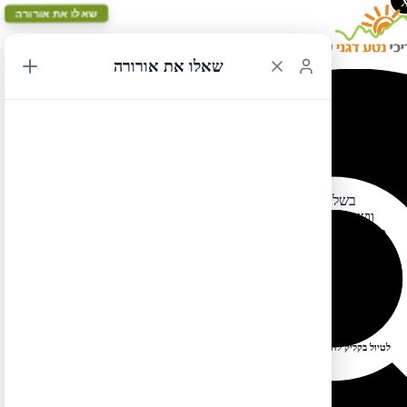
שאלו את אורורה
שאלו את אורורה
שריפות יער בשמורת הרי הקסקיד
21/08/2015 20:08
בשל שריפת יער גדולה חלק מכביש 20 בהרי הקסקייד שבמדינת
וושינגטון (המסלול הירוק בספר ארה"ב מערב מסלולים ובספר קנדה
מערב מסלולים) סגור לתנועה. מטיילים הנמצאים בחלק מחניוני הלילה
נקראים לפנות את האזור. ראו מידע נוסף בלינק
http://www.nps.gov/noca/planyourvisit/current-park-
להלן:
conditions.htm
לטיול בקליק לחצו כאן