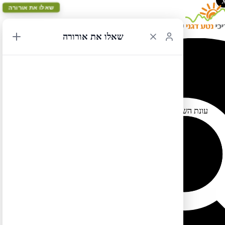
שאלו את אורורה
שאלו את אורורה
שריפה ביוסמיטי
09/07/2022 21:56
עונת השריפות התחילה… דרום שמורת יוסמיטי סגורה בשל שריפת
יער. יעק הסקויה מריפוסה סגור וכן כביש 41.
https://inciweb.nwcg.gov/incident/8209/
לטיול בקליק לחצו כאן