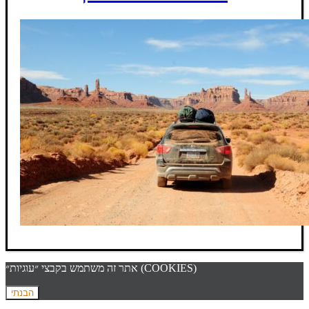
אתר זה משתמש בקבצי ״עוגיות״ (COOKIES)
הבנתי