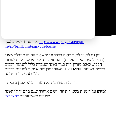
לייק לואיז, לפני היציאה לטיול במקום)
אפור בהיר – מחניון הלילה ומחלק מהמלונות אל מגרש החניה
שלצד כביש 1 – לא צריך להזמין מקום
יש מלונות שיתכן ומפעילים מערכת הסעות פרטית לאגם – כדאי
לברר במלון
חלון ההזמנה נפתח ב-1.4 וכדאי להזמין ברגע שהוא נפתח
https://www.pc.gc.ca/en/pn-
להזמנות ולמידע נוסף:
np/ab/banff/visit/parkbus/louise
ניתן גם להגיע לאגם לואיז ברכב פרטי – אך החניה מוגבלת מאוד
(כדאי להגיע מאוד מוקדם), ואם אין חניה לא יאפשרו לכם לעבור.
הכביש לאגם מוריין היה סגור בשנה שעברה כליל לתנועת רכבים
רגילים בשעות 18:00-9:00. השנה יתכן שהוא יסגר לתנועת רכבים
רגילים 24 שעות ביממה.
התקנות משתנות כל העת – כדאי לעקוב באתר
למידע על הזמנות בשמורות יוהו ואגם אוהרה שגם בהם יחולו השנה
שינויים משמעותיים
לחצו כאן