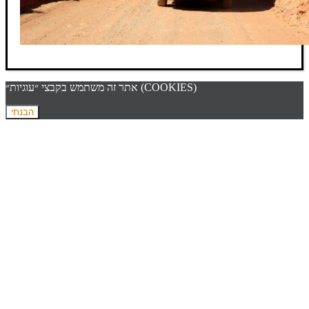
אתר זה משתמש בקבצי ״עוגיות״ (COOKIES)
הבנתי