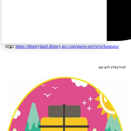
רוכשים פאסט פאס מקס וקובעים תורים למתקנים כדאי לעשות זאת
מבעוד מועד)
מתקנים רבים חדלים לקבל פאסט פאס החל משעה מסויימת – בדרך
כלל שעות אחר הצהריים המוקדמות
הפארקים גדולים – יש לתכנן בתבונה כדי לא להימצא במצב של ללכת
ק"מ הלוך וחזור רק כדי להגיע לתור שנקבע במתקן מסויים
למידע על רכישת הפאסט פאס
https://disneyland.disney.go.com/guest-services/fastpass/
מקס:
לטיול בקליק לחצו כאן