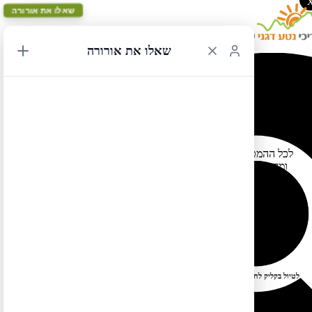
שאלו את אורורה
שאלו את אורורה
מזג אוויר קיצוני בצפון מזרח ארה"ב
01/07/2016 23:19
לכל ההמטיילים בצפון מזרח ארה"ב: מזג אוויר קיצוני צפוי באזור היום
ומחר –
גשמים עזים, רוחות עזות, אזהרת טורנדו. יתכנו גם עיכובים
בשדות התעופה.
https://weather.com/
ראו מידע נוסף כאן:
לטיול בקליק לחצו כאן