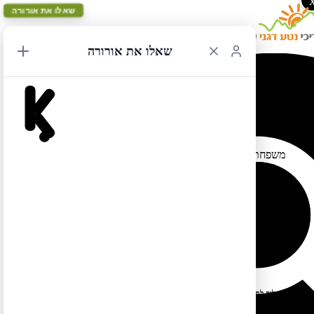
שאלו את אורורה
שאלו את אורורה
טיול משפחתי במערב ארה"ב והרוקים הקנדיים
28/10/2014 11:22
משפחתנו (הורים + 3 בנות) טיילה במשך חמישה שבועות בארה"ב
ובקנדה. בפגישה עם נטע קיבלנו עזרה רבה וסיוע בתכנון וחלוקת
המסלול. בהמלצתה פיצלנו ל 25 ימים ראשונים בקרוואן (מסולט לייק
סיטי דרך ילוסטון וגליישר לרוקים הקנדיים וסיום בבלינגהם). לאחר
מכן שכרנו מיני ואן והמשכנו לונקובר, האי ונקובר וסיום בסיאטל (10
ימים). נטע והספר המצוין קנדה מערב עזרו לנו לשלב בין שני מסלולים
המתוארים בספר. חייב לציין שכמעט כל משפחה ישראלית שפגשנו
בדרך היתה עם הספר הזה. מאת: משפחת ניסן
לטיול בקליק לחצו כאן