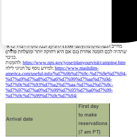
ואם לא מוצאים מקום?
מחפשים מקום לילה לילה (ולא בזוגות או בשלישיות של לילות)
ועוברים לחיפוש בחניונים מעט פחות פופלאריים (Crane Flat,
Hodgdon Meadow, Wawona). אם מטיילים בקרוואן של למשל 30
פיט אפשר (זה לא הכין תקין אבל בדרך כלל 'עובר') לחפש מקום עבור
קרוואן באורך מעט קצר יותר (למשל 27 פיט).
יש לציין שיש ביוסמיטי גם חניונים שהלינה בהם היא על בסיס מקום
פנוי אבל הסיכוי למצוא בהם מקום בחודשי הקיץ לא רב ובדרך כלל
מחייב הגעה מוקדמת (לפני 11:00 לחניון). ובכל מקרה תמיד כדאי
שתהיה לכם הזמנה אחרת (גם אם היא רחוקה יותר ומוצלחת פחות)
כגיבוי.
https://www.nps.gov/yose/planyourvisit/camping.htm
להזמנות:
https://www.maslulim-
למידע נוסף על חניוני לילה:
america.com/useful-info/%d7%9b%d7%9c-%d7%9e%d7%94-
%d7%a9%d7%a8%d7%a6%d7%99%d7%aa%d7%9d-
%d7%9c%d7%93%d7%a2%d7%aa-%d7%a2%d7%9c-
%d7%97%d7%a0%d7%99%d7%95%d7%a0%d7%99-
%d7%9c%d7%99%d7%9c%d7%94/