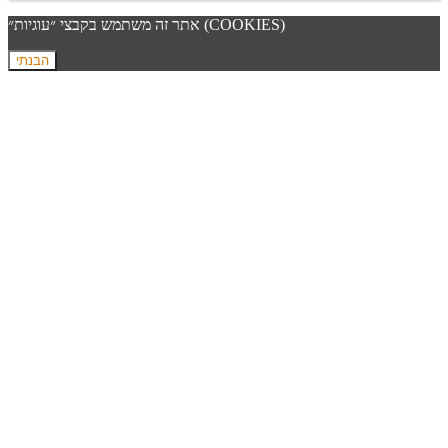
אתר זה משתמש בקבצי ״עוגיות״ (COOKIES)
הבנתי