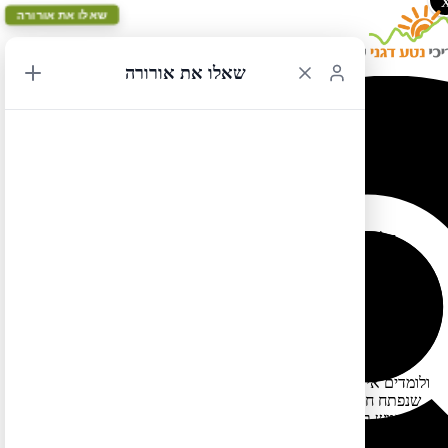
שאלו את אורורה
שאלו את אורורה
חניוני לילה ביוסמיטי
21/02/2017 23:08
לכל היוצאים לטיול קמפינג (באוהל או בקרוואן) ביוסמיטי:
חלון ההזמנה לשהות בשמורה מה-15.7 ועד ה-15.8 נפתח ב-15.3
(עבור לינות מוקדמות יותר חלון ההזמנה כבר נפתח).
אז מה זה אומר חלון הזמנה?
המשמעות היא שמאותו רגע אפשר להתחיל להזמין. יש שמורות שבהן
נותרים מקומות פנויים גם שבוע אחרי פתיחת חלון ההזמנה ויש
שמורות כמו יוסמיטי שבהן המקומות נחטפים שניות אחר שנפתח חלון
ההזמנה.
אז מה עושים כדי לזכות במקום בחניוני הלילה של יוסמיטי?
) ולומדים איך הוא עובד עוד לפני
recreation.gov
עושים לוג אין לאתר (
שנפתח חלון ההזמנה ומקפידים להתחיל בביצוע ההזמנה בשנייה (אבל
ממש בשנייה) שהחלון נפתח (הפרש שעות של 10 שעות לפני שעון
ישראל, כלומר 17:00 כאן בארץ).