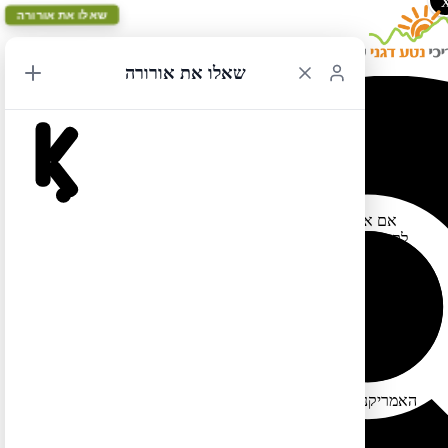
שאלו את אורורה
שאלו את אורורה
ויזה לארה"ב
30/01/2017 15:24
אם אתם מתכננים טיול בקיץ לארה"ב ועליכם להוציא ויזה, מהרו
לקבוע ראיון בשגרירות. לא מן הנמנע שצפוי בלגן לא קטן בכל הליך
הוצאות הוויזות לארה"ב, גם לישראלים ):
ציטוט מ-ynet בעניין: "הצו של טראמפ כבר משפיע ישירות על אלפי
ישראלים משום שהוא מבטל את התוכנית הקיימת זה כמה שנים
לפטור מראיון אישי, שבמסגרתה מועמדים לוויזה בגילים מסוימים –
מתחת לגיל 14 ומעל גיל 80 – או מועמדים המחדשים ויזה קודמת
לארה"ב, היו זכאים להגיש בקשה לוויזה ללא צורך בראיון קונסולרי.
בעקבות הצו של טראמפ, כל מועמד לוויזה חייב לעבור ראיון
בקונסוליה. ביטול התוכנית יגרום לעומס כבד על הקונסוליות
האמריקניות בתל אביב ובירושלים, דבר שעלול ליצור תקופת המתנה
ארוכה מאוד לקבלת מועד לראיון"