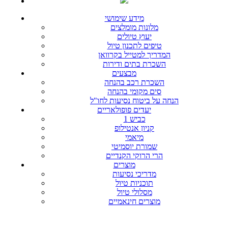
מידע שימושי
מלונות מומלצים
יעוץ טיולים
טיפים לתכנון טיול
המדריך למטייל בקרוואן
השכרת בתים ודירות
מבצעים
השכרת רכב בהנחה
סים מקומי בהנחה
הנחה על ביטוח נסיעות לחו"ל
יעדים פופולאריים
כביש 1
קניון אנטילופ
מיאמי
שמורת יוסמיטי
הרי הרוקי הקנדיים
מוצרים
מדריכי נסיעות
תוכניות טיול
מסלולי טיול
מוצרים חינאמיים