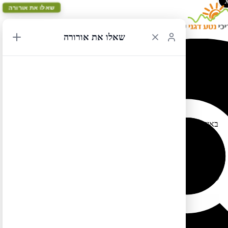
שאלו את אורורה
שאלו את אורורה
המלצה על פעילות במצפה הכוכבים בשמורת הדיונות
בורנאו, איידהו
27/05/2014 15:27
בשמורת הדיונות ברונאו (Bruneau Dunes State Park) באיידהו מצפה
כוכבים (קרוב לחניון הלילה). בערב מתקיימות במקום פעילויות
והרצאות מעניינות במיוחד, מומלץ. מאת: שרון
לטיול בקליק לחצו כאן