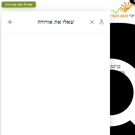
שאלו את אורורה
שאלו את אורורה
המלצה על מסעדה בג"קסון
26/10/2014 12:49
בג'קסון. המבורגרים טעימים
Liberty Burger
ממליצה על מסעדת
(כולל המבורגר צמחוני), שירות ומקסים ואווירה של כובעי cowboys.
מאת: גייל
לטיול בקליק לחצו כאן