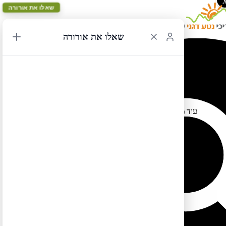
שאלו את אורורה
שאלו את אורורה
הזמנת מקום מראש לעמק נהר הקולומביה
12/06/2022 21:25
עוד מקום שיש להזמין אליו מקום מראש בחודשי הקיץ – אזורים
מסויימים בעמק נהר הקולומביה (כולל מפלי מולטנומה)
https://www.recreation.gov/timed-entry/10089144
להזמנות:
למידע נוסף לחצו כאן
לטיול בקליק לחצו כאן