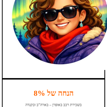
הנחה של 8%
בשכירת רכב באופרן – בארה"ב ובקנדה