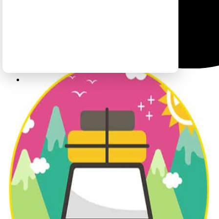
https://www.nps.gov/yose/planyourvisit/pinescampground
החניונים:
https://www.recreation.gov/
ההזמנה מתבצעת באתר:
לטיול בקליק לחצו כאן