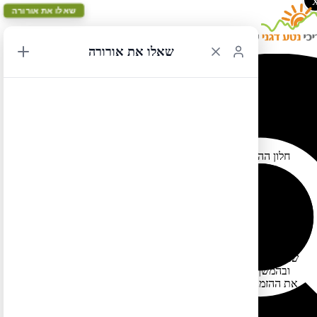
שאלו את אורורה
שאלו את אורורה
הזמנת חניוני לילה ביוסמיטי
12/04/2018 21:39
חלון ההזמנה ללינה בחניוני הלילה של יוסמיטי מה-15.8 ועד ה-15.9,
נפתח ב-15.4 בשעה 17 שעון ישראל. כדאי לפתוח חשבון באתר
ההזמנות לפני מועד פתיחה החלון ולהכיר היטב את האתר לפני ביצוע
ההזמנה. המקומות נחטפים בדרך כלל תוך שניות. בעמק השמורה יש
שלושה חניונים בהם אפשר להזמין מקום מראש – Upper Pines,
Lower Pines, North Pines, הסיכוי למצוא בהם מקום קלוש (גם אם
מבצעים את ההזמנה בשניה שחלון ההזמנה נפתח). לכן, אם לא
מצאתם מקום בחניונים אלה כדאי לנסות לחפש מקום בחניון Crane
Flat שמעט מרוחק מהעמק אבל עדיין מספיק קרוב. במידה וגם בו אין
מקום ניתן להזמין בחניון Hodgdon Meadow ובהמשך לנסות לשפר
את ההזמנה. יש תמיד יותר סיכוי למצוא מקום אם מזמינים לילה לילה
(ולא שני לילות ברצף למשל). בהצלחה (:
ניתן למצוא כאן את רשימת