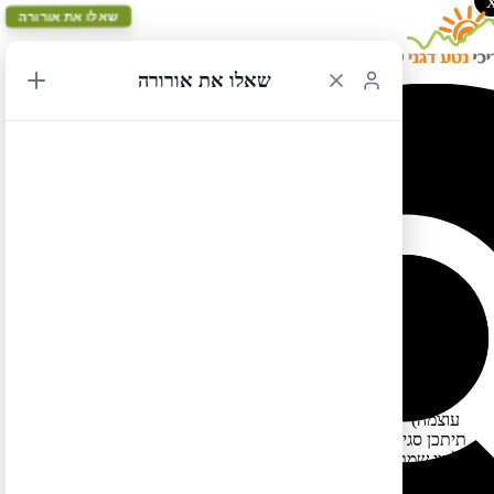
שאלו את אורורה
שאלו את אורורה
הוריקן דוריאן
31/08/2019 00:56
עדכון לגבי הוריקן דוריאן –
מועד פגיעה ביבשת – שני בלילה
מיקום בו ההוריקן יפגע ביבשת – אזור מיאמי
דרגה – 4 מתוך 5 (נחשב דרגה די גבוהה)
כל מי שנמצא במיאמי ובסביבתה כולל איי קייז וחופי דרום מזרח
פלורידה עד פאלם ביץ, ואף צפונה משם – מומלץ שיעזוב בהקדם
לגבי ההמשך – עדיין לא ידוע הקו בו ההוריקן (שוודאי יחלש לסופה
טרופית חזקה כפי שבדכ קורה כשההוריקן נע על היבשת ומאבד
עוצמה) ינוע צפונה אך סבירות גדולה שהוא ישפיע על אורלנדו (פלוס
תיתכן סגירת פארקים ועומס בבתי מלון כתוצאה מההימלטות צפונה).
כל מי שמתכנן ביקור באורלנדו בשבוע הבא – כדאי שיחשב את צעדיו
וישקול ביטול