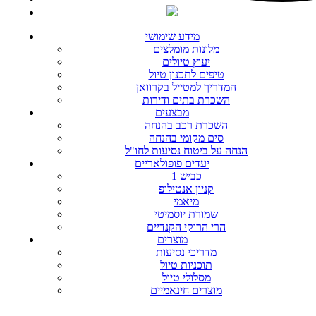
מידע שימושי
מלונות מומלצים
יעוץ טיולים
טיפים לתכנון טיול
המדריך למטייל בקרוואן
השכרת בתים ודירות
מבצעים
השכרת רכב בהנחה
סים מקומי בהנחה
הנחה על ביטוח נסיעות לחו"ל
יעדים פופולאריים
כביש 1
קניון אנטילופ
מיאמי
שמורת יוסמיטי
הרי הרוקי הקנדיים
מוצרים
מדריכי נסיעות
תוכניות טיול
מסלולי טיול
מוצרים חינאמיים