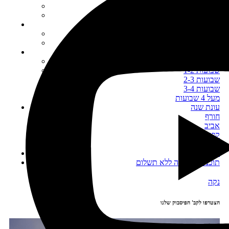
פלורידה
אלסקה
לינה
מלונות
חניוני לילה
אורך טיול
עד שבוע
1-2 שבועות
2-3 שבועות
3-4 שבועות
מעל 4 שבועות
עונת שנה
חורף
אביב
קיץ
סתיו
ערים
תוכנית להורדה ללא תשלום
נקה
הצטרפו לקב' הפיסבוק שלנו