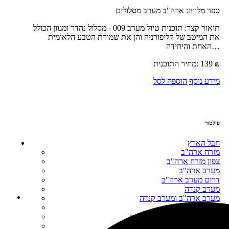
ספר מלווה:
ארה"ב מערב מסלולים
תיאור קצר:
תוכנית טיול מערב 009 - מסלול נהדר ומגוון הכולל
את המיטב של קליפורניה והן את שמורת הטבע הלאומית
האחת והיחידה…
₪
139
מחיר התוכנית:
מידע נוסף
הוספה לסל
פילטור
חבל הארץ
מזרח ארה"ב
צפון מזרח ארה"ב
מערב ארה"ב
דרום מערב ארה"ב
מערב קנדה
מערב ארה"ב ומערב קנדה
מזרח קנדה
צפון מזרח ארה"ב ומזרח קנדה
קליפורניה