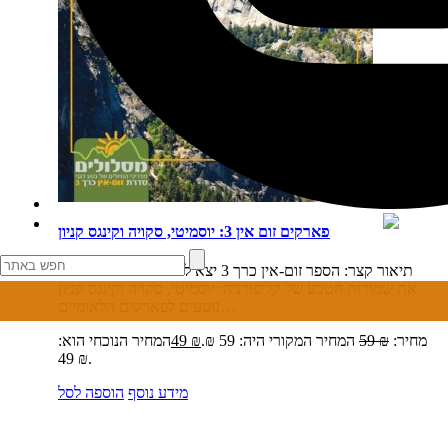
פארקים זום אין 3: יוסמיטי, סקויה וקינגס קניון
תיאור קצר:
הספר זום-אין כרך 3 יצא לאור בשנת 2016 כולל
את שמורות הטבע של קליפורניה: יוסמיטי, סקויה וקינגס קניון
נוסעים לפארקים הלאומיים…
מחיר:
₪
59
המחיר המקורי היה: 59 ₪.
₪
49
המחיר הנוכחי הוא:
49 ₪.
מידע נוסף
הוספה לסל