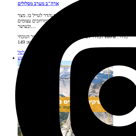
ארה"ב מערב מסלולים
תיאור קצר:
מערב ארצות הברית היא יעד נהדר לטייל בו. מצד
אחד חבל ארץ זה ניחן בפראיות אין סופית, במרחבים עצומים
ובעושר…
מחיר:
₪
169
המחיר המקורי היה: 169 ₪.
₪
149
המחיר הנוכחי
הוא: 149 ₪.
מידע נוסף
הוספה לסל
מבצע!