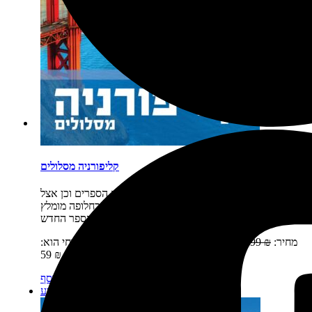
קליפורניה מסלולים
תיאור קצר:
המלאי אזל. ניתן לרכוש בחנויות הספרים וכן אצל
המוציא לאור (חפשו בגוגל שטיינהרט שרב). כחלופה מומלץ
לרכוש את הספר החדש…
מחיר:
₪
99
המחיר המקורי היה: 99 ₪.
₪
59
המחיר הנוכחי הוא:
59 ₪.
מידע נוסף
מידע נוסף
מבצע!