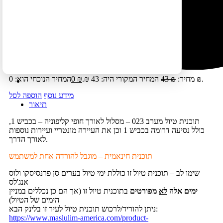
לינה:
מלונות
עונת השנה:
כל השנה
ספר מלווה:
קליפורניה מסלולים
תיאור קצר:
תוכנית טיול מערב 023 - מסלול לאורך חופי קליפוניה –
בכביש 1, כולל נסיעה דרומה בכביש 1 וכן את העיירה…
המחיר הנוכחי הוא: 0 ₪.
מחיר:
₪
43
המחיר המקורי היה: 43 ₪.
₪
0
מידע נוסף
הוספה לסל
תיאור
תוכנית טיול מערב 023 – מסלול לאורך חופי קליפוניה – בכביש 1,
כולל נסיעה דרומה בכביש 1 וכן את העיירה מונטריי ועיירות נוספות
לאורך הדרך.
תוכנית חינאמית – מוגבל להורדה אחת למשתמש
שימו לב – תוכנית טיול זו כוללת ימי טיול בערים סן פרנסיסקו ולוס
אנג'לס
ימים אלה
לא
מפורטים
בתוכנית טיול זו (אך הם כן נכללים במניין
הימים של הטיול)
ניתן להוריד/לרכוש תוכנית טיול לעיר זו בלינק הבא:
https://www.maslulim-america.com/product-