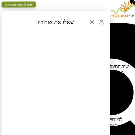
שאלו את אורורה
שאלו את אורורה
חסימה בכביש מספר 1
01/02/2021 12:54
שוב חסימה בכביש מספר 1. זה קורה כל כמה שנים, בעיקר אחרי כמה
ימים של גשמים עזים – קטע מהכביש המצוקי הזה קורס לים (בעיקר
במקומות בהן אירעו בעבר שריפות יער שבעקבותיהן אין צמחיה
שאוחזת את הקרקע).
אין עדיין צפי לתאריך פתיחה, אך לפי הפרסומים זו לא תהיה חסימה
מאוד ארוכה – וככל הנראה הכביש יפתח שוב לתנועה תוך כמה
שבועות (בניגוד לחסימה המשמעותית הקודמת שנפתחה רק לאחר
כשנה וחצי של עבודות).
לבינתיים אפשר ליהנות מנסיעה בכביש ממונטריי הלוך חזור דרומה
(אין במקטע זה הרבה נוף פתוח לים בקטע המצוקי של הכביש אבל כן
יש לאורכו עצי רדווד מרשימים וכן שמורות חופיות יפות כמו פוינט