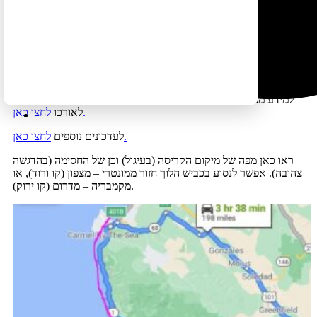
לובוס וחוף פייפר היפהפה) או מקמבריה צפונה (במקטע זה כן יש נופים
נהדרים של מצוקים וים).
נוף של המצוקים האדירים המתרומיים
מהים, גשר ביקסבי (Bixby Creek Bridge) צפון כביש 1, קליפורניה
.
למידע נוסף על החסימה
לחצו כאן
למידע מפורט נוסף על כביש 1 ועל כמה מה שאפשר לעשות ולראות
לחצו כאן.
לאורכו
לחצו כאן.
לעדכונים נוספים
ראו כאן מפה של מיקום הקריסה (בעיגול) וכן של החסימה (בהדגשה
צהובה). אפשר לנסוע בכביש הלוך חזור ממונטרי – מצפון (קו ורוד), או
מקמבריה – מדרום (קו ירוק).