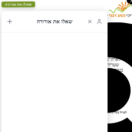
שאלו את אורורה
שאלו את אורורה
13/03/2020 16:48
אז מה היה לנו ביממה האחרונה – הופסקו הטיסות בין אירופה
לארה"ב, הופסקו ההופעות בברודווי, המוזיאונים של ניו יורק סוגרים
שעריהם, פארק השעשועים דיסני קליפורניה נסגר אף הוא, ואפילו
בעיר הבילויים וגאס סוגרים את מסעדות הבופה במלונות הגדולים, וזו
למרבה הצער רק ההתחלה… אשתדל לעדכן על כל מה שקורה בדף
הפייסבוק שלי. מזמינה אתכם לעשות לייק כדי לקבל התראות היישר
לפיד שלכם. בשורות טובות
https://www.facebook.com/maslulimamerica
לטיול בקליק לחצו כאן