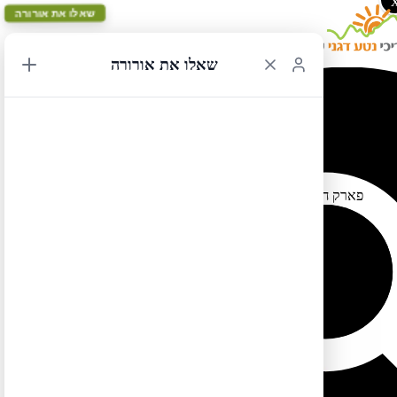
שאלו את אורורה
שאלו את אורורה
פארק חבלים חדש בקרבת הר סיינט הלנס
27/05/2014 15:13
פארק חבלים חדש ומושקע עתיד להיפתח בסוף אוגוסט בקרבת הר
הגעש סיינט הלנס שבמדינת וושינגטון, לפרטים:
. מאת: נטע
http://mountsthelens.com/zipline.html
לטיול בקליק לחצו כאן