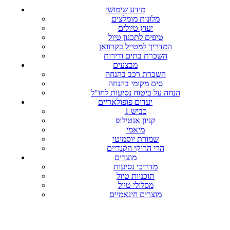
מידע שימושי
מלונות מומלצים
יעוץ טיולים
טיפים לתכנון טיול
המדריך למטייל בקרוואן
השכרת בתים ודירות
מבצעים
השכרת רכב בהנחה
סים מקומי בהנחה
הנחה על ביטוח נסיעות לחו"ל
יעדים פופולאריים
כביש 1
קניון אנטילופ
מיאמי
שמורת יוסמיטי
הרי הרוקי הקנדיים
מוצרים
מדריכי נסיעות
תוכניות טיול
מסלולי טיול
מוצרים חינאמיים