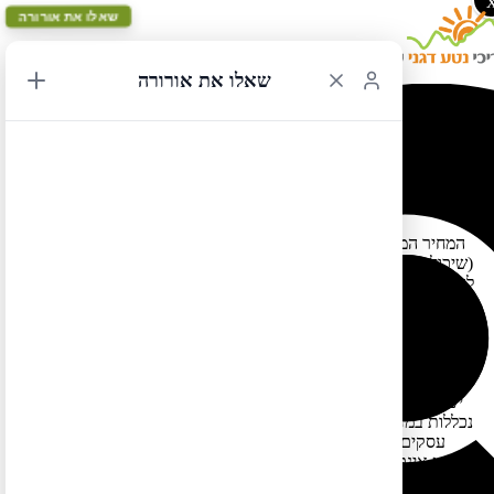
שאלו את אורורה
שאלו את אורורה
מדינות וערים בארה"ב בהן לא תצטרכו לשלם מס
11/07/2015 13:41
המחיר המוטבע על מוצרי צריכה בארה"ב אינו כולל בתוכו מסי מדינה
(שיכולים להגיע עד 8%. בחלק מהמדינות גם מוצרי מזון ממוסים ובחלק
לא) ומס זה מוסף למחיר בקופה. יחד עם זאת יש בארה"ב חמש מדינות
שאין בהן מסי מדינה כלל ועל כן רובן (חוץ מאלסקה שם אין אמנם מס
מדינה אולם מחיר הבסיס מעט יותר יקר בדרך כלל) הן גן עדן לאוהבי
השופינג. מדובר במדינות: מונטנה, דלוור, אורגון וניו המפשייר (פלוס
אלסקה). בחלק מן המדינות הללו (למשל אלסקה) יש בחלק מן הערים
מסים מקומיים שמתווספים למחיר במקום מס מדינה (למשל בעיר ג'ונו
יש מס מקומי ואילו בעיר אנקורג' אין). נוסף על כך יש גם ערים שאינן
נכללות במדינות אלה שיש בהן הקלות על מסי מדינה וזו כדי לעודד בהן
עסקים. למשל בעיר ניו יורק מוצרי ביגוד והנעלה עד לסך של 110$
לפריט אינם ממוסים. גם בעיר ג'רזי סיטי הסמוכה לניו יורק (ובאאוטלט
ג'רזי גרדנס) אין מסי קנייה על ביגוד.