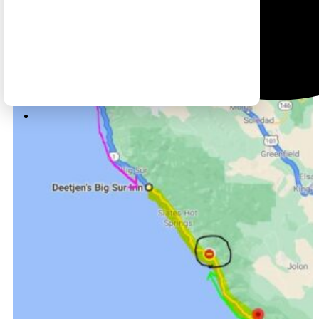
ראו כאן מפה של מיקום הקריסה (בעיגול) וכן של החסימה (בהדגשה
צהובה). אפשר לנסוע בכביש הלוך חזור ממונטרי – מצפון (קו ורוד), או
מקמבריה – מדרום (קו ירוק).