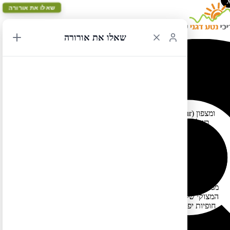
שאלו את אורורה
שאלו את אורורה
כביש 1 עדיין חסום
09/02/2021 14:32
כביש 1 של קליפורניה עדיין חסום – מדרום לביג סג (Big Sur) ומצפון
לרגד פוינט (Ragged Point) בשל התמוטטות. הנקודה של החסימה
משתנה בהתאם לפעילות הצוותים והצורך לחסום עד לנקודה בה כלי
העבודה יוכלו להתרכז ולהסתובב (לעתים החסימה קרובה לנקות
ההתמוטטות ולעתים היא כמה ק"מ/עשרות ק"מ ממנה, בד"כ כלל רק
מקומיים מורשים לנסוע עד קרוב לנקודת החסימה). עובדה זו משפיעה
על עד כמה ניתן לנסוע בכביש הלוך וחזור (כדי לראות את יופיו). כרגע
אין עדיין צפי לפתיחה. לבינתיים אפשר ליהנות מנסיעה בכביש
ממונטריי הלוך חזור דרומה (אין במקטע זה הרבה נוף פתוח לים בקטע
המצוקי של הכביש אבל כן יש לאורכו עצי רדווד מרשימים וכן שמורות
חופיות יפות כמו פוינט לובוס וחוף פייפר היפהפה) או מקמבריה צפונה
(במקטע זה כן יש נופים נהדרים של מצוקים וים).