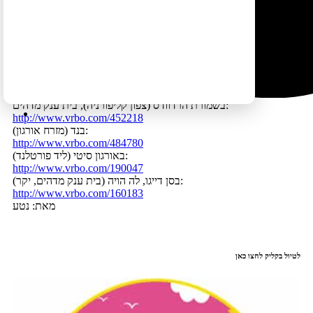
בהרי האדירונדק:
http://randomscoots.com
בשמורת אקדיה:
thebayviewbarharbor.com
באובורן, אזור אגמי האצבעות :
http://www.vrbo.com/60312
באגם ג'ון (מזרח הסיירה נוואדה, קליפורניה):
http://www.ferncreeklodge.com
בשמורת הרדוודס (צפון קליפורניה), בית ענק מדהים:
http://www.vrbo.com/452218
בנד (מזרח אורגון):
http://www.vrbo.com/484780
באורגון סיטי (ליד פורטלנד):
http://www.vrbo.com/190047
בסן דייגו, לה הויה (בית ענק מדהים, יקר):
http://www.vrbo.com/160183
מאת: נטע
לטיול בקליק לחצו כאן