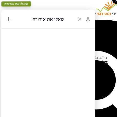
שאלו את אורורה
שאלו את אורורה
המלצות על בתים להשכרה ברחבי ארה"ב
03/11/2014 21:36
חיים, מטייל ותיק לארה"ב (שכבר היה אצלי בארבעה חמישה יעוצי
טיול) ריכז את כל בתי הקיט בהם הוא שהה במהלך טיולים המרובים
בארה"ב ושעליהם הוא ממליץ. מהיכרותי איתו זו חוות דעת שאפשר
לסמוך עליה בשבע עיניים. רוב הבתים מיועדים למשפחות גדולות או
מורחבות:
בהרי הסמוקי:
http://www.vrbo.com/309488
באוקרקוק (איי האאוט בנקס):
http://www.vrbo.com/9998
בנגס הד (איי האאוט בנקס):
http://www.vrbo.com/338247
בקורטז (דרום קולורדו):
http://www.thejollyrancher.com/