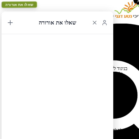
שאלו את אורורה
שאלו את אורורה
הזמנת כניסה לשמורת יוסמיטי
18/12/2022 12:22
בניגוד לשנים הקודמות, בהן היה צריך להזמין מראש כניסה לשמורה
(לתאריך מסויים), השנה ככל הנראה לא יהיה צורך להזמין כניסה
לשמורה מראש – כדאי לעקוב אחר הפרסומים
באתר השמורה
שכן
ההנחיות יכולות עדיין להשתנות. במידה ולא יהיה צורך להזמין כניסה
לשמורה מראש – כדאי יהיה להימנע מלהגיע אליה בסופי שבוע ובחגים
לאומיים (מחשש לעומס).
שימו לב שלמרות מה שנאמר לעיל – לתאריכים מסויימים בחודש
כן תהיה חובה להזמין כניסה מראש לשמורה.
פברואר
לטיול בקליק לחצו כאן