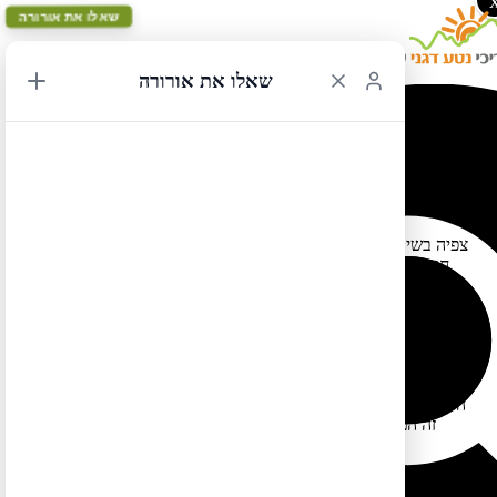
שאלו את אורורה
שאלו את אורורה
גוספל בהארלם
04/12/2017 15:03
צפיה בשירת השחורים בכנסיות ניו יורק ובעיקר בכנסיות הארלם היא
חוויה מיוחדת במינה. אפשר לקבל מידע מצויין על כנסיות מומלצות
לצפיה בגוספל כאן:
מבין
https://www.walksofnewyork.com/blog/gospel-in-harlem.
. יש לציין
Greater Refuge Temple
הכנסיות מומלצת מאוד כנסיית
שחלק ממועדי המיסה המצוינים באתר הכנסיות אינם מדויקים. כדאי
או להתקשר לברר או ללכת על בטוח ולהגיע לכנסיות ביום ראשון
בשעות הבוקר המאוחרות (סביבות 11:00) אז בוודאות יש מיסה בכל
הכנסיות. אגב, בעבר היה להארלם דימוי של מקום אלים אך כיום אין
זה המצב, ואין חשש להסתובב בהארלם (שהוא רובע של ניו יורק
הממוקם מצפון לסנטראל פארק).