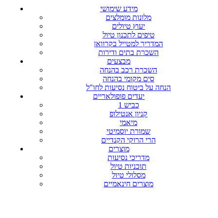
מידע שימושי
מלונות מומלצים
יעוץ טיולים
טיפים לתכנון טיול
המדריך למטייל בקרוואן
השכרת בתים ודירות
מבצעים
השכרת רכב בהנחה
סים מקומי בהנחה
הנחה על ביטוח נסיעות לחו"ל
יעדים פופולאריים
כביש 1
קניון אנטילופ
מיאמי
שמורת יוסמיטי
הרי הרוקי הקנדיים
מוצרים
מדריכי נסיעות
תוכניות טיול
מסלולי טיול
מוצרים חינאמיים