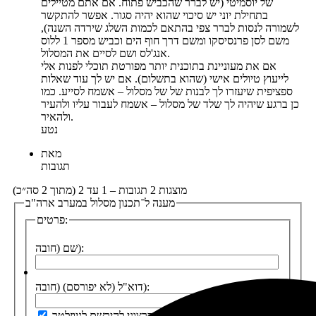
של יוסמיטי (יש לברר שהכביש פתוח. אם אתם מטיילים
בתחילת יוני יש סיכוי שהוא יהיה סגור. אפשר להתקשר
לשמורה לנסות לברר צפי בהתאם לכמות השלג שירדה השנה),
משם לסן פרנסיסקו ומשם דרך חוף הים וכביש מספר 1 ללוס
אנג'לס ושם לסיים את המסלול.
אם את מעוניינת בתוכנית יותר מפורטת תוכלי לפנות אלי
לייעוץ טיולים אישי (שהוא בתשלום). אם יש לך עוד שאלות
ספציפית שיעזרו לך לבנות של של מסלול – אשמח לסייע. כמו
כן ברגע שיהיה לך שלד של מסלול – אשמח לעבור עליו ולהעיר
ולהאיר.
נטע
מאת
תגובות
מוצגות 2 תגובות – 1 עד 2 (מתוך 2 סה״כ)
מענה ל־תכנון מסלול במערב ארה"ב
פרטים:
שם (חובה):
דוא"ל (לא יפורסם) (חובה):
ברצוני להירשם לניוזלטר