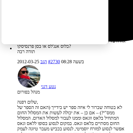
Dima
מנהל בפורום
אנו זוג המתכנן טיול ל-3 שבועות במערב ארה"ב בחודש יוני.
עברתי על הספר "מסלולים בארה"ב" המציע 2 מסלולים
נבחרים וברצוני לשלב בין השניים ולרכזם ב-3 שבועות.
אודה על תכנון מסלול המתחיל מלאס ווגאס והיכן כדאי לסיימו:
בלוס אנג'לס או בסן פרנסיסקו?
תודה רבה
2012-03-25 בשעה 08:28
#2730
הגב
נטע דגני
מנהל בפורום
שלום דפנה,
לא בטוחה שברור לי איזה ספר יש בידייך (האם זה הספר של
ממס"י?) – אם כן – את יכולה לעשות את המסלול החום
המתחיל בלאס ווגאס וממנו לעבור למסלול האדום. המסלול
החום מסתיים בלאס וגאס. במקום לנסוע בסופו ללאס וגאס
אפשר לנסוע למזרח יוסמיטי, לנסוע בכביש מעבר טיוגה לעמק