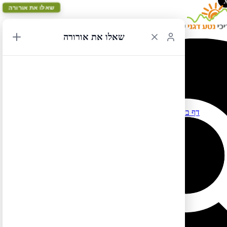
שאלו את אורורה
שאלו את אורורה
תכנון מסלול במערב ארה"ב
דף בית
›
פורומים
›
פורום מסלולים בצפון אמריקה
›
תכנון מסלול
במערב ארה"ב
This topic has תגובה 1, 2 משתתפים, and was last updated
.
נטע דגני
by
לפני 14 שנים, 4 חודשים
מוצגות 2 תגובות – 1 עד 2 (מתוך 2 סה״כ)
מאת
תגובות
2012-03-25 בשעה 08:17
#2727
הגב