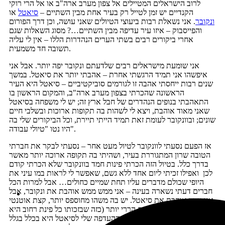
לרוב הישראלים המטיילים אל צפון מערב ארה"ב או אל הרי רוקי
הקנדיים יש זמן לטייל רק בעיר אחת מבין השתיים –
סיאטל
או
ונקובר
. אני נשאלת רבות ביעוצי הטיולים שאני עושה, וכן דרך הפורום
והפייסבוק – איזו עיר עדיפה מבין השתיים…? מסוג השאלות שגם
אחרי ביקורים רבים בשתי הערים הנהדרות הללו – אין לי עליה
תשובה חד משמעית.
אני שומעת מישראלים רבים שלדעתם ונקובר יפה יותר. אבל אני
איפשהו אני תמיד הרגשתי אחרת – אהבתי יותר את סיאטל. במשך
שנים רבות ייחסתי אהבה זו לגורמים סוביקטיביים – סיאטל היא העיר
הראשונה שהכרתי בצפון מערב ארה"ב, והמקום הראשון בו
התאהבתי בנופים הנהדרים של חבל ארץ זה; יש לי משפחה בסיאטל
שאני מאוד אוהבת, ויצא לי לשהות בה תקופות ארוכות ובשלבי חיים
שונים; ובוונקובר לעומת זאת תמיד הייתי תיירת, וכל הביקורים שלי בה
היו נטו "טיולי עבודה".
אז הפעם נסעתי לוונקובר לטיול מעט אחר – נסעתי לבקר את חברתי
הטובה שרון המתגוררת בעיר, ושהיתי בה תקופה ארוכה יותר מאשר
בדרך כלל. בטיול הזה הכרתי פינות חמד בוונקובר שלא הכרתי קודם
לכן ואפילו זכיתי ליום אחד ללא גשם, שאפשר לי לראות במו עיני את
היופי שכולם מדברים עליו תחת שמיים כחולים… אבל למרות הכל
חברים דעתי נשארה בעינה – אני ממש ממש אוהבת את ונקובר, אבל
אני יותר אוהבת את סיאטל. יש בה משהו מחוספס יותר, קצת אוטנטי
יותר, מבולגן יותר וגם הררי יותר (כזה שבזכותו כל פינת רחוב היא
תצפית מרהיבה), ואולי כאמור ההעדפה שלי לסיאטל היא בכלל בגלל