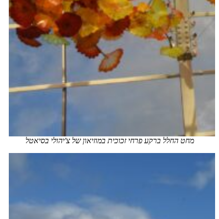
מחט החלל ברקע פרחי זכוכית במוזיאון של צ'יהולי בסיאטל